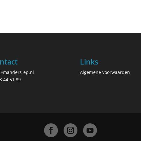
ntact
Links
o@manders-ep.nl
Algemene voorwaarden
8 44 51 89